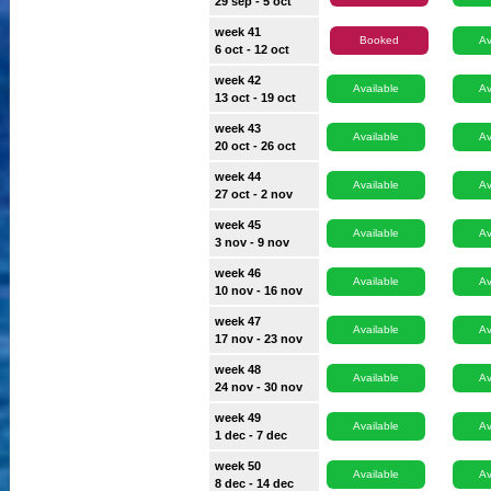
29 sep - 5 oct
week 41
Booked
Av
6 oct - 12 oct
week 42
Available
Av
13 oct - 19 oct
week 43
Available
Av
20 oct - 26 oct
week 44
Available
Av
27 oct - 2 nov
week 45
Available
Av
3 nov - 9 nov
week 46
Available
Av
10 nov - 16 nov
week 47
Available
Av
17 nov - 23 nov
week 48
Available
Av
24 nov - 30 nov
week 49
Available
Av
1 dec - 7 dec
week 50
Available
Av
8 dec - 14 dec