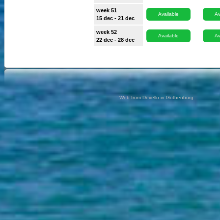
week 51
Available
Av
15 dec - 21 dec
week 52
Available
Av
22 dec - 28 dec
Web from Devello in Gothenburg