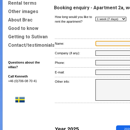
Rental terms
Booking enquiry - Apartment 2a, we
Other images
How long would you like to
About Brac
rent the apartment?
Good to know
Getting to Sutivan
Name:
Contact/testimonials
Company (if any):
Questions about the
Phone:
villas?
E-mail:
Call Kenneth
+46 (0)706-08 70 41
Other info:
Year 2025
202